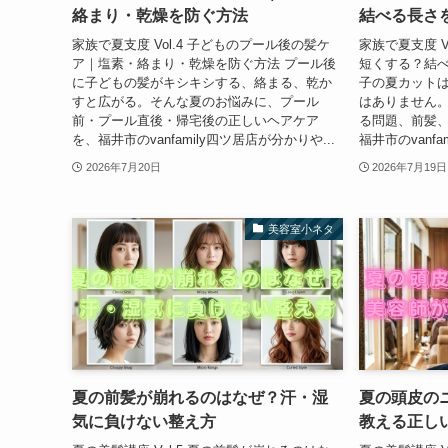
絡まり・乾燥を防ぐ方法
結べる長さ
家族で夏支度 Vol.4 子どものプール後の髪ケ
家族で夏支度 V
ア｜塩素・絡まり・乾燥を防ぐ方法 プール後
短くする？結べ
に子どもの髪がキシキシする、絡まる、乾か
子の夏カット
すと広がる。そんな夏のお悩みに、プール
はありません
前・プール直後・帰宅後の正しいヘアケア
る問題、前髪
を、福井市のvanfamily四ツ居店が分かりや...
福井市のvanfa
2026年7月20日
2026年7月19日
美容室小ネタ
夏の前髪が崩れるのはなぜ？汗・湿
夏の頭皮の
気に負けない整え方
教える正し