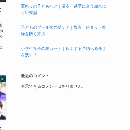
夏祭りの子どもヘア｜浴衣・甚平に合う崩れに
に
くい髪型
浴
子どものプール後の髪ケア｜塩素・絡まり・乾
花火
燥を防ぐ方法
の
な
小学生女子の夏カット｜短くする？結べる長さ
.
を残す？
最近のコメント
ネタ
表示できるコメントはありません。
を