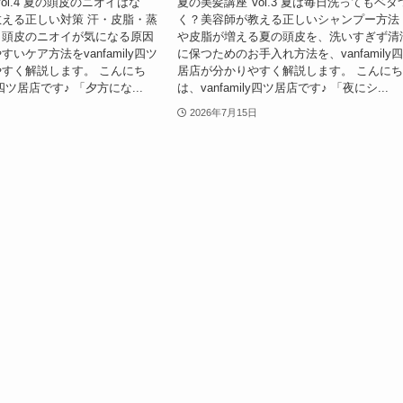
ol.4 夏の頭皮のニオイはな
夏の美髪講座 Vol.3 夏は毎日洗ってもベタ
える正しい対策 汗・皮脂・蒸
く？美容師が教える正しいシャンプー方法
。頭皮のニオイが気になる原因
や皮脂が増える夏の頭皮を、洗いすぎず清
いケア方法をvanfamily四ツ
に保つためのお手入れ方法を、vanfamily
すく解説します。 こんにち
居店が分かりやすく解説します。 こんに
ly四ツ居店です♪ 「夕方にな...
は、vanfamily四ツ居店です♪ 「夜にシ...
2026年7月15日