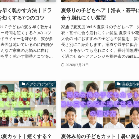
を早く乾かす方法｜ドラ
夏祭りの子どもヘア｜浴衣・甚平
を短くする7つのコツ
合う崩れにくい髪型
ol.7 子どもの髪を早く乾かす
家族で夏支度 Vol.5 夏祭りの子どもヘア｜
ー時間を短くする7つのコツ
衣・甚平に合う崩れにくい髪型 夏祭りや
のドライヤーを嫌がる、髪が多
大会の日におすすめの子どもの髪型を、髪
、表面は乾いているのに内側が
長さ別にご紹介します。浴衣や甚平に似合
そんなご家庭のお悩みに向け
い、汗をかいても崩れにくく、長時間無理
を早く乾かす順番とコツを...
く過ごせるヘアアレンジを福井市のvanfa..
2026年7月21日
ヘアケアについて
美容室小
の夏カット｜短くする？
夏休み前の子どもカット｜暑い夏