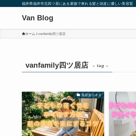
福井県福井市北四ツ居にある家族で来れる髪と頭皮に優しい美容室
Van Blog
ホーム
vanfamily四ツ居店
vanfamily四ツ居店
– tag –
美容室小ネタ