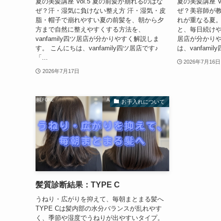
夏の美髪講座 Vol.5 夏の前髪が崩れるのはな
夏の美髪講座 V
ぜ？汗・湿気に負けない整え方 汗・湿気・皮
ぜ？美容師が教
脂・帽子で崩れやすい夏の前髪を、朝から夕
れが重なる夏
方まで自然に整えやすくする方法を、
と、毎日続けやす
vanfamily四ツ居店が分かりやすく解説しま
居店が分かりや
す。 こんにちは、vanfamily四ツ居店です♪
は、vanfami
「...
2026年7月16日
2026年7月17日
お手入れについて
髪質診断結果：TYPE C
うねり・広がりを抑えて、毎朝まとまる髪へ
TYPE Cは髪内部の水分バランスが乱れやす
く、季節や湿度でうねりが出やすいタイプ。