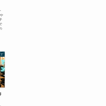
ト
汗や
子
で
の
いて
師