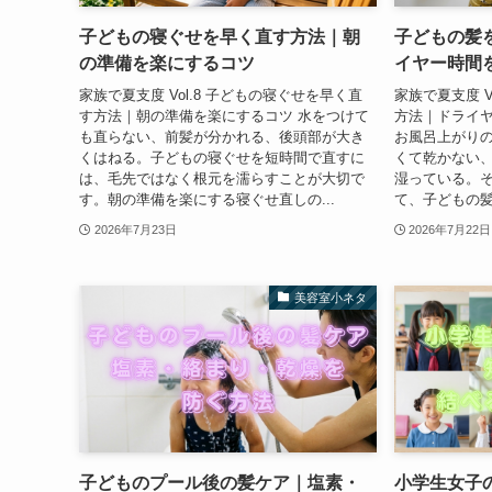
子どもの寝ぐせを早く直す方法｜朝
子どもの髪
の準備を楽にするコツ
イヤー時間
家族で夏支度 Vol.8 子どもの寝ぐせを早く直
家族で夏支度 V
す方法｜朝の準備を楽にするコツ 水をつけて
方法｜ドライヤ
も直らない、前髪が分かれる、後頭部が大き
お風呂上がり
くはねる。子どもの寝ぐせを短時間で直すに
くて乾かない
は、毛先ではなく根元を濡らすことが大切で
湿っている。
す。朝の準備を楽にする寝ぐせ直しの...
て、子どもの髪
2026年7月23日
2026年7月22日
美容室小ネタ
子どものプール後の髪ケア｜塩素・
小学生女子