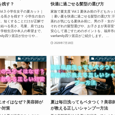
を残す？
快適に過ごせる髪型の選び方
ol.3 小学生女子の夏カット｜
家族で夏支度 Vol.1 夏休み前の子どもカッ
る長さを残す？ 小学生の女の
｜暑い夏を快適に過ごせる髪型の選び方 
は、短くすることだけが正解で
蒸れが気になる夏休み前に、男の子・女の
。結べる長さ、毛量、肩ではね
それぞれの髪型選びや、お子さまが美容室
、学校生活や本人の希望まで、
安心して過ごすためのポイントを、福井市
mily四ツ居店が分かりや...
vanfamily四ツ居店がご紹介します。 ...
2026年7月18日
ヘアケアについて
ヘアケアにつ
ニオイはなぜ？美容師が
夏は毎日洗ってもベタつく？美容
い対策
が教える正しいシャンプー方法