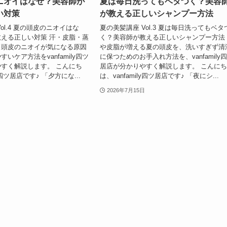
ニオイはなぜ？美容師が
夏は毎日洗ってもベタつく？美容
い対策
が教える正しいシャンプー方法
ol.4 夏の頭皮のニオイはな
夏の美髪講座 Vol.3 夏は毎日洗ってもベタ
える正しい対策 汗・皮脂・蒸
く？美容師が教える正しいシャンプー方法
。頭皮のニオイが気になる原因
や皮脂が増える夏の頭皮を、洗いすぎず清
いケア方法をvanfamily四ツ
に保つためのお手入れ方法を、vanfamily
すく解説します。 こんにち
居店が分かりやすく解説します。 こんに
ly四ツ居店です♪ 「夕方にな...
は、vanfamily四ツ居店です♪ 「夜にシ...
2026年7月15日