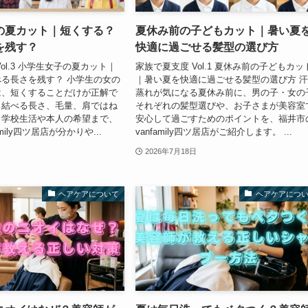
の夏カット｜短くする？
夏休み前の子どもカット｜暑い夏
を残す？
快適に過ごせる髪型の選び方
ol.3 小学生女子の夏カット｜
家族で夏支度 Vol.1 夏休み前の子どもカッ
る長さを残す？ 小学生の女の
｜暑い夏を快適に過ごせる髪型の選び方 
は、短くすることだけが正解で
蒸れが気になる夏休み前に、男の子・女の
。結べる長さ、毛量、肩ではね
それぞれの髪型選びや、お子さまが美容室
、学校生活や本人の希望まで、
安心して過ごすためのポイントを、福井市
mily四ツ居店が分かりや...
vanfamily四ツ居店がご紹介します。 ...
2026年7月18日
ヘアケアについて
ヘアケアにつ