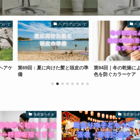
ヘアケアについて
ヘアケアについて
た髪と頭皮の準
第94回｜冬の乾燥による髪色の退
第72回：夏
色を防ぐカラーケア
ル
美容室小ネタ
美容室小