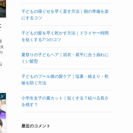
子どもの寝ぐせを早く直す方法｜朝の準備を楽
にするコツ
に
子どもの髪を早く乾かす方法｜ドライヤー時間
を短くする7つのコツ
浴
花火
の
夏祭りの子どもヘア｜浴衣・甚平に合う崩れに
くい髪型
な
.
子どものプール後の髪ケア｜塩素・絡まり・乾
燥を防ぐ方法
ネタ
小学生女子の夏カット｜短くする？結べる長さ
を残す？
最近のコメント