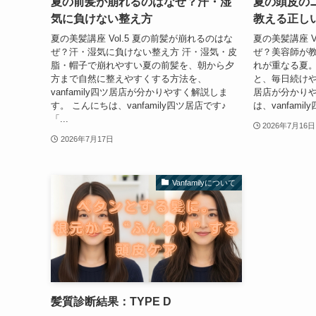
夏の前髪が崩れるのはなぜ？汗・湿
夏の頭皮の
気に負けない整え方
教える正し
夏の美髪講座 Vol.5 夏の前髪が崩れるのはな
夏の美髪講座 V
ぜ？汗・湿気に負けない整え方 汗・湿気・皮
ぜ？美容師が教
脂・帽子で崩れやすい夏の前髪を、朝から夕
れが重なる夏
方まで自然に整えやすくする方法を、
と、毎日続けやす
vanfamily四ツ居店が分かりやすく解説しま
居店が分かりや
す。 こんにちは、vanfamily四ツ居店です♪
は、vanfami
「...
2026年7月16日
2026年7月17日
Vanfamilyについて
髪質診断結果：TYPE D