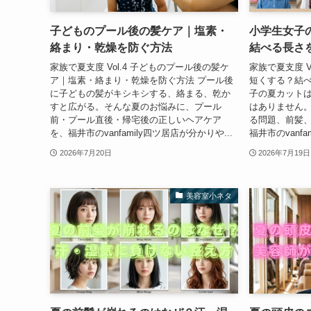
子どものプール後の髪ケア｜塩素・
小学生女子
絡まり・乾燥を防ぐ方法
結べる長さ
家族で夏支度 Vol.4 子どものプール後の髪ケ
家族で夏支度 V
ア｜塩素・絡まり・乾燥を防ぐ方法 プール後
短くする？結べ
に子どもの髪がキシキシする、絡まる、乾か
子の夏カット
すと広がる。そんな夏のお悩みに、プール
はありません
前・プール直後・帰宅後の正しいヘアケア
る問題、前髪
を、福井市のvanfamily四ツ居店が分かりや...
福井市のvanfa
2026年7月20日
2026年7月19日
美容室小ネタ