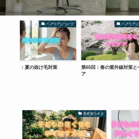
アについて
ヘアケアについて
第65回：春の紫外線対策とヘアケ
第69回：夏に向け
ア
備
美容室小ネタ