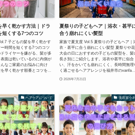
を早く乾かす方法｜ドラ
夏祭りの子どもヘア｜浴衣・甚平
を短くする7つのコツ
合う崩れにくい髪型
ol.7 子どもの髪を早く乾かす
家族で夏支度 Vol.5 夏祭りの子どもヘア｜
ー時間を短くする7つのコツ
衣・甚平に合う崩れにくい髪型 夏祭りや
のドライヤーを嫌がる、髪が多
大会の日におすすめの子どもの髪型を、髪
、表面は乾いているのに内側が
長さ別にご紹介します。浴衣や甚平に似合
そんなご家庭のお悩みに向け
い、汗をかいても崩れにくく、長時間無理
を早く乾かす順番とコツを...
く過ごせるヘアアレンジを福井市のvanfa..
2026年7月21日
ヘアケアについて
美容室小