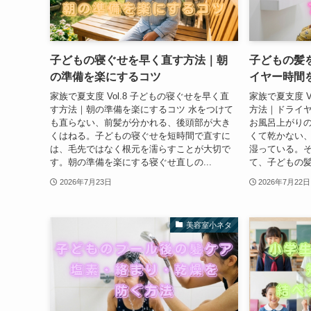
子どもの寝ぐせを早く直す方法｜朝
子どもの髪
の準備を楽にするコツ
イヤー時間
家族で夏支度 Vol.8 子どもの寝ぐせを早く直
家族で夏支度 V
す方法｜朝の準備を楽にするコツ 水をつけて
方法｜ドライヤ
も直らない、前髪が分かれる、後頭部が大き
お風呂上がり
くはねる。子どもの寝ぐせを短時間で直すに
くて乾かない
は、毛先ではなく根元を濡らすことが大切で
湿っている。
す。朝の準備を楽にする寝ぐせ直しの...
て、子どもの髪
2026年7月23日
2026年7月22日
美容室小ネタ