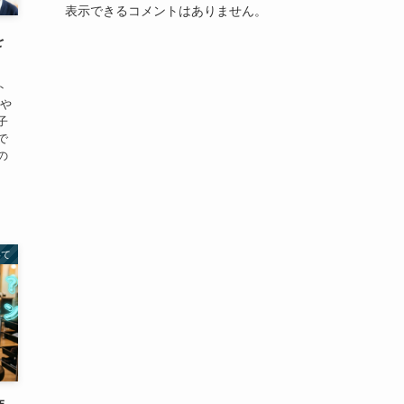
表示できるコメントはありません。
を
ト
汗や
子
で
の
いて