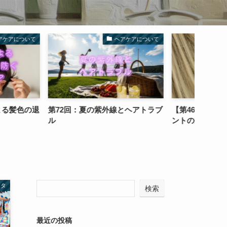
ヘアケアについて
美容室小ネタ
の紫外線とヘアトラブ
【第46回】アウトバストリートメ
第98
ントの効果的な使い方
を防ぐ
ネタ
検索
最近の投稿