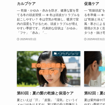
カルプケア
促進ケア
― 乾燥・かゆみ・赤みを防ぎ、健康な髪を育
― “乾燥頭皮
てる冬の頭皮習慣 ― ❄️ 冬は頭皮がトラブルを
る冬準備 ― ❄
起こしやすい？ 冬は空気が乾燥し、暖房で室
は“乾燥と冷え
内の湿度も下がるため、頭皮トラブルが増え
風・寒さによ
やすい季節です。 代表的な症状は「かゆみ」
環境が大きく乱
「フケ」「赤み」「...
タつき・抜け毛な
2025年9月1日
2025年8月31日
ヘアケアについて
第83回：夏の髪の乾燥と保湿ケア
第82回：夏
夏といえば「汗」「皮脂」「湿気」というイ
夏は紫外線や
メージがありますが、実は髪の毛は想像以上
やすい季節です