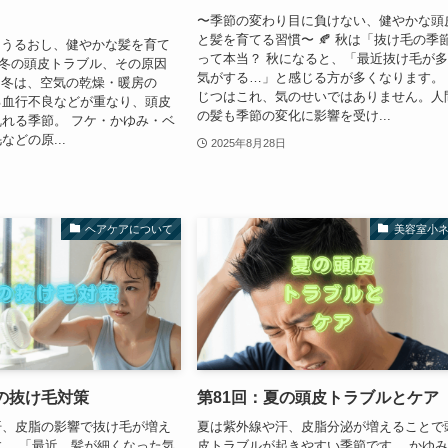
〜季節の変わり目に負けない、健やかな頭
と髪を育てる習慣〜 🍂 秋は「抜け毛の季
”をうるおし、健やかな髪を育て
って本当？ 秋になると、「最近抜け毛が
️ 冬の頭皮トラブル、その原因
気がする…」と感じる方が多くなります
” 冬は、空気の乾燥・暖房の
じつはこれ、気のせいではありません。人
る血行不良などが重なり、頭皮
の髪も季節の変化に影響を受け...
れる季節。 フケ・かゆみ・ベ
どの原...
2025年8月28日
ヘアケアについて
美容室小
の抜け毛対策
第81回：夏の頭皮トラブルとケア
汗、皮脂の影響で抜け毛が増え
夏は紫外線や汗、皮脂分泌が増えることで
。 「最近、髪が細くなった気
皮トラブルが起きやすい季節です。 かゆ