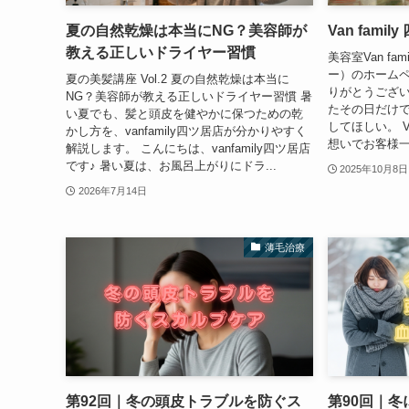
夏の自然乾燥は本当にNG？美容師が
Van fami
教える正しいドライヤー習慣
美容室Van fa
ー）のホーム
夏の美髪講座 Vol.2 夏の自然乾燥は本当に
りがとうござい
NG？美容師が教える正しいドライヤー習慣 暑
たその日だけ
い夏でも、髪と頭皮を健やかに保つための乾
してほしい。 Va
かし方を、vanfamily四ツ居店が分かりやすく
想いでお客様一
解説します。 こんにちは、vanfamily四ツ居店
です♪ 暑い夏は、お風呂上がりにドラ...
2025年10月8日
2026年7月14日
薄毛治療
第92回｜冬の頭皮トラブルを防ぐス
第90回｜