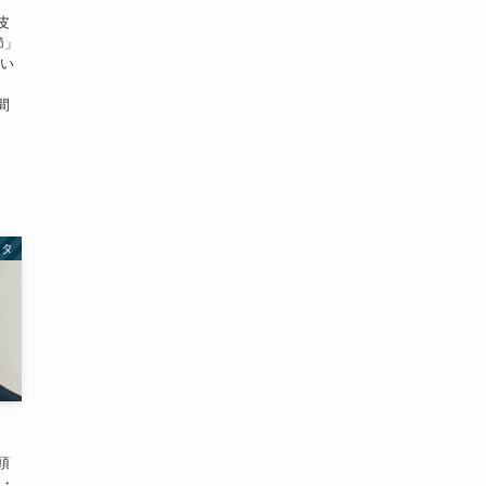
皮
節」
多い
。
間
ネタ
頭
み・