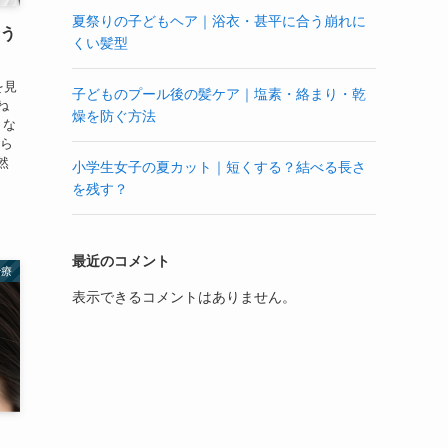
夏祭りの子どもヘア｜浴衣・甚平に合う崩れに
合う
くい髪型
を見
子どものプール後の髪ケア｜塩素・絡まり・乾
ね
燥を防ぐ方法
 な
から
然
小学生女子の夏カット｜短くする？結べる長さ
を残す？
最近のコメント
治療
表示できるコメントはありません。