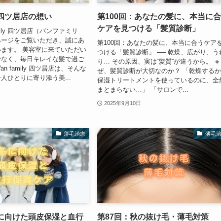
ly 四ツ居店の想い
第100回：あなたの髪に、本当に
ケアを見つける「髪質診断」
mily 四ツ居店（バンファミリ
ページをご覧いただき、誠にあ
第100回：あなたの髪に、本当に合うケア
ます。 美容室に来ていただい
つける「髪質診断」 ── 乾燥、広がり、う
でなく、毎日キレイな髪で過ご
り… その原因、実は“髪質”が違うから。 🔸
n family 四ツ居店は、そんな
ぜ、髪質診断が大切なのか？ 「乾燥する
人ひとりに寄り添う美...
保湿トリートメントを使っているのに、全
まとまらない…」 「サロンで...
2025年9月10日
薄毛治療
薄毛
冬に向けた頭皮保湿と血行
第87回：秋の抜け毛・薄毛対策