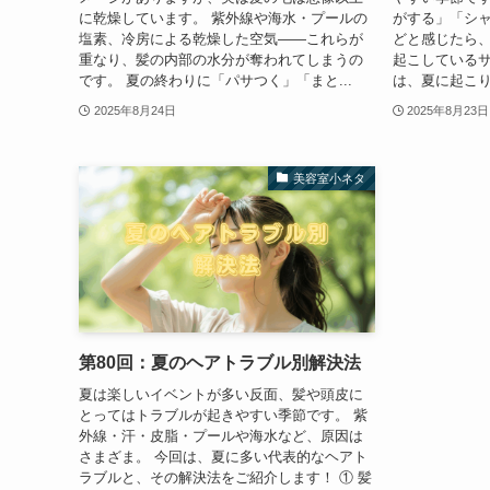
に乾燥しています。 紫外線や海水・プールの
がする」「シ
塩素、冷房による乾燥した空気——これらが
どと感じたら、
重なり、髪の内部の水分が奪われてしまうの
起こしているサ
です。 夏の終わりに「パサつく」「まと...
は、夏に起こり
2025年8月24日
2025年8月23日
美容室小ネタ
第80回：夏のヘアトラブル別解決法
夏は楽しいイベントが多い反面、髪や頭皮に
とってはトラブルが起きやすい季節です。 紫
外線・汗・皮脂・プールや海水など、原因は
さまざま。 今回は、夏に多い代表的なヘアト
ラブルと、その解決法をご紹介します！ ① 髪