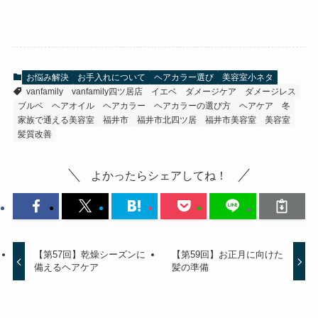
お悩み解決
お手入れについて
ヘアカラー選び
美容室小ネタ
vanfamily
vanfamily四ツ居店
イエベ
ダメージケア
ダメージレス
ブルベ
ヘアオイル
ヘアカラー
ヘアカラーの選び方
ヘアケア
冬
家族で通える美容室
福井市
福井市北四ツ居
福井市美容室
美容室
髪質改善
よかったらシェアしてね！
【第57回】乾燥シーズンに
【第59回】お正月に向けた
備えるヘアケア
髪の準備