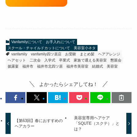
Vanfamilyについて
お手入れについて
スクール・チャイルドカットについて
美容室小ネタ
vanfamily
vanfamily四ツ居店
お受験
まとめ髪
ヘアアレンジ
ヘアセット
二次会
入学式
卒業式
家族で通える美容室
懇親会
披露宴
福井市
福井市北四ツ居
福井市美容室
結婚式
美容室
よかったらシェアしてね！
美容室専用ヘアケア
【第63回】春におすすめの
「SQUTE（スクテ）」と
ヘアカラー
は？