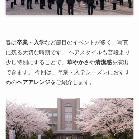
春は
卒業・入学
など節目のイベントが多く、写真
に残る大切な時期です。 ヘアスタイルも普段より
少し特別にすることで、
華やかさ
や
清潔感
を演出
できます。 今回は、卒業・入学シーズンにおすす
めの
ヘアアレンジ
をご紹介します。